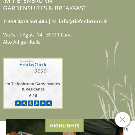
IM TIEFENBRUNN
GARDENSUITES & BREAKFAST
T:
+39 0473 561 485
| M:
info@tiefenbrunn.it
Via Sant'Agata 14 I-39011 Lana
Alto Adige - Italia
HIGHLIGHTS
© 2026 Hotel Tiefenbrunn der Genetti Doris,
MwSt.-Nr. 02634840215
,
CIN: IT021041A13XFXM5JR