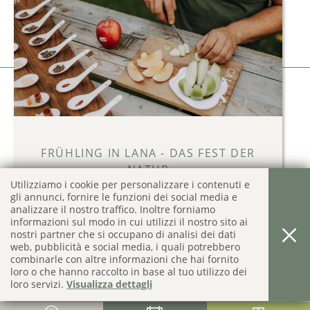
Colophon
Privacy & Cookies
produced by
FRÜHLING IN LANA - DAS FEST DER
NATUR
Utilizziamo i cookie per personalizzare i contenuti e
01.04.2026
-
30.04.2026
gli annunci, fornire le funzioni dei social media e
analizzare il nostro traffico. Inoltre forniamo
Lana verbindet. Frühling und Feste. Südtirol im
informazioni sul modo in cui utilizzi il nostro sito ai
Frühling ist ein Fest für die Sinne.
nostri partner che si occupano di analisi dei dati
web, pubblicità e social media, i quali potrebbero
FRÜHLINGS ANGEBOTE IN LANA 2026
combinarle con altre informazioni che hai fornito
loro o che hanno raccolto in base al tuo utilizzo dei
loro servizi.
Visualizza dettagli