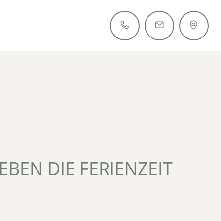
+39 0473 561 485
info@tiefenbrunn.it
IEBEN DIE FERIENZEIT