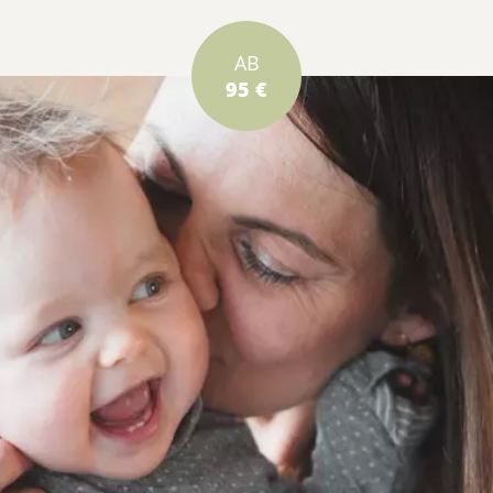
AB
95 €