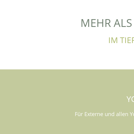
MEHR ALS
IM TI
Y
Für Externe und allen Y