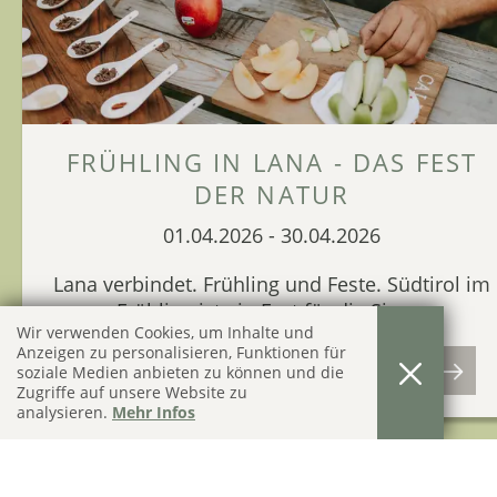
YOGA MIT FORMGEFÜHL UND
LEICHTIGKEIT
01.01.2026
-
30.12.2026
FRÜHLING IN LANA - DAS FEST
Für alle Teilnehmer, ob beginnend oder
DER NATUR
fortgeschritten, alt und jung, die Freude an
01.04.2026
-
30.04.2026
der Bewegung haben oder diese auch
kennenlernen.
Lana verbindet. Frühling und Feste. Südtirol im
Frühling ist ein Fest für die Sinne.
MEHR DETAILS
Wir verwenden Cookies, um Inhalte und
Anzeigen zu personalisieren, Funktionen für
FRÜHLINGS ANGEBOTE IN LANA 2026
soziale Medien anbieten zu können und die
Zugriffe auf unsere Website zu
analysieren.
Mehr Infos
FREIHEIT, ENTSPANNUNG