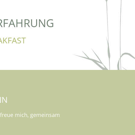
ERFAHRUNG
AKFAST
NN
ch freue mich, gemeinsam