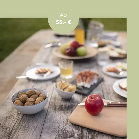
AB
55.- €