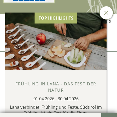
TOP HIGHLIGHTS
© 2026 Hotel Tiefenbrunn der Genetti Doris,
MwSt.-Nr. 02634840215
,
CIN: IT021041A13XFXM5JR
Impressum
Privacy & Cookies
produced by
FRÜHLING IN LANA - DAS FEST DER
NATUR
01.04.2026
-
30.04.2026
Lana verbindet. Frühling und Feste. Südtirol im
Frühling ist ein Fest für die Sinne.