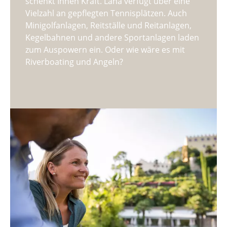
schenkt Ihnen Kraft. Lana verfügt über eine
Vielzahl an gepflegten Tennisplätzen. Auch
Minigolfanlagen, Reitställe und Reitanlagen,
Kegelbahnen und andere Sportanlagen laden
zum Auspowern ein. Oder wie wäre es mit
Riverboating und Angeln?