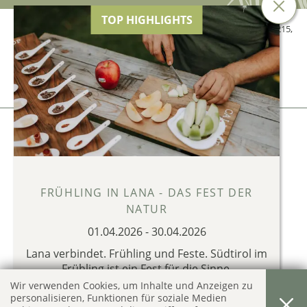
TOP HIGHLIGHTS
© 2026 Hotel Tiefenbrunn der Genetti Doris,
MwSt.-Nr. 02634840215
,
CIN: IT021041A13XFXM5JR
Impressum
Privacy & Cookies
produced by
FRÜHLING IN LANA - DAS FEST DER
NATUR
01.04.2026
-
30.04.2026
Lana verbindet. Frühling und Feste. Südtirol im
Frühling ist ein Fest für die Sinne.
Wir verwenden Cookies, um Inhalte und Anzeigen zu
FRÜHLINGS ANGEBOTE IN LANA 2026
personalisieren, Funktionen für soziale Medien