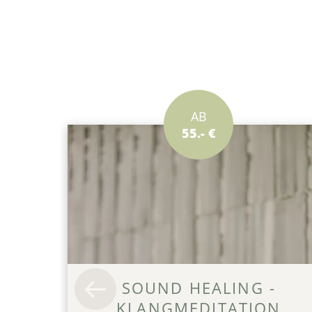
AB
55.- €
SOUND HEALING -
KLANGMEDITATION