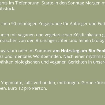
vents im Tiefenbrunn. Starte in den Sonntag Morgen m
ühstück.
lichen 90-minütigen Yogastunde für Anfänger und For
nch mit veganen und vegetarischen Köstlichkeiten gen
erraschen von den Brunchgerichten und feinen biolo
im Yogaraum oder im Sommer
am Holzsteg am Bio Poo
ches und mentales Wohlbefinden. Nach einer rhythmis
ählten biologischen und veganen Gerichten in unse
e Yogamatte, falls vorhanden, mitbringen. Gerne kön
ben, Euro 12 pro Person.