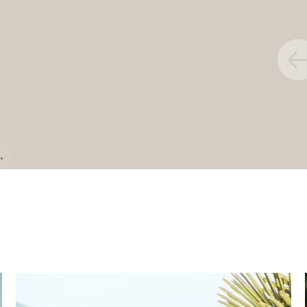
Die Regeneration ist wichtig und
jetzt im Urlaub fällt es leicht,
Entspannungseinheiten in den Tag...
ZUM ANGEBOT
.