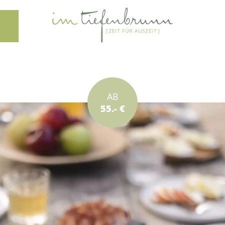
AB
55.- €