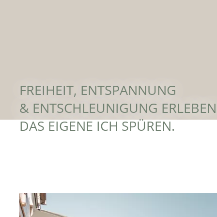
tanken und Natur erleben im
Tiefenbrunn in Lana
ZUM ANGEBOT
FREIHEIT, ENTSPANNUNG
& ENTSCHLEUNIGUNG ERLEBEN
DAS EIGENE ICH SPÜREN.