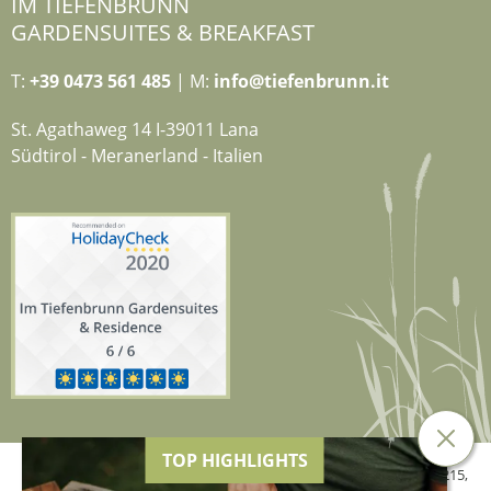
IM TIEFENBRUNN
GARDENSUITES & BREAKFAST
T:
+39 0473 561 485
| M:
info@tiefenbrunn.it
St. Agathaweg 14 I-39011 Lana
Südtirol - Meranerland - Italien
TOP HIGHLIGHTS
© 2026 Hotel Tiefenbrunn der Genetti Doris,
MwSt.-Nr. 02634840215
,