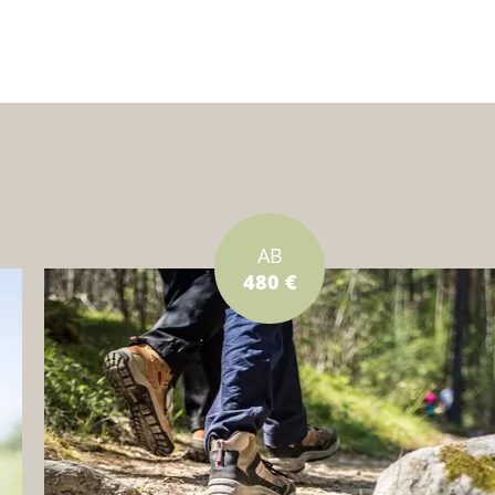
AB
480 €