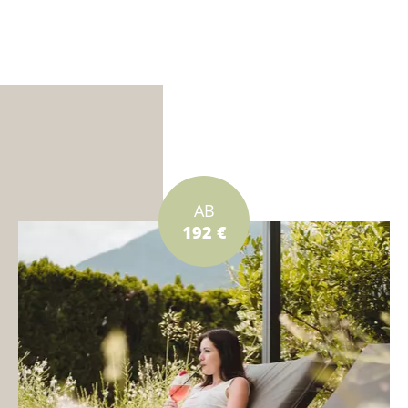
AB
192 €