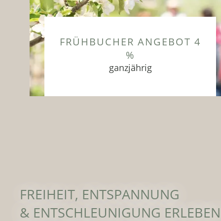
FRÜHBUCHER ANGEBOT 4
%
ganzjährig
Eine Auszeit im Frühling zum Kraft
tanken und Natur erleben im
Tiefenbrunn in Lana
ZUM ANGEBOT
FREIHEIT, ENTSPANNUNG
& ENTSCHLEUNIGUNG ERLEBEN