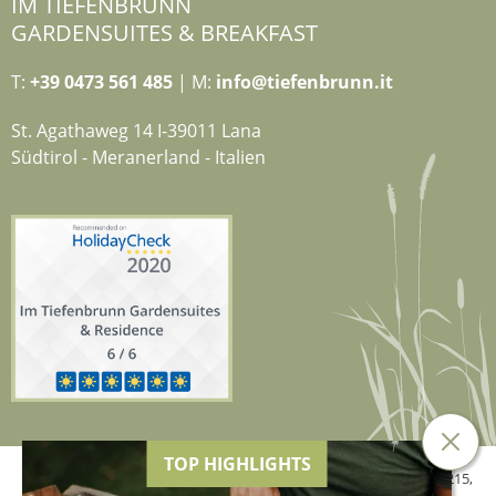
IM TIEFENBRUNN
GARDENSUITES & BREAKFAST
T:
+39 0473 561 485
| M:
info@tiefenbrunn.it
St. Agathaweg 14 I-39011 Lana
Südtirol - Meranerland - Italien
TOP HIGHLIGHTS
© 2026 Hotel Tiefenbrunn der Genetti Doris,
MwSt.-Nr. 02634840215
,