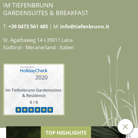
IM TIEFENBRUNN
GARDENSUITES & BREAKFAST
T:
+39 0473 561 485
| M:
info@tiefenbrunn.it
St. Agathaweg 14 I-39011 Lana
Südtirol - Meranerland - Italien
TOP HIGHLIGHTS
© 2026 Hotel Tiefenbrunn der Genetti Doris,
MwSt.-Nr. 02634840215
,