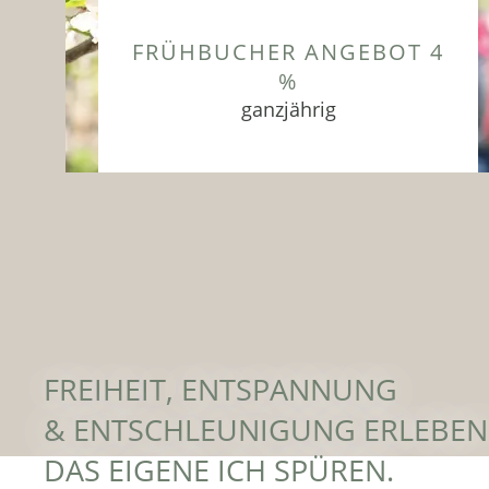
FRÜHBUCHER ANGEBOT 4
%
ganzjährig
Eine Auszeit im Frühling zum Kraft
tanken und Natur erleben im
Tiefenbrunn in Lana
ZUM ANGEBOT
FREIHEIT, ENTSPANNUNG
& ENTSCHLEUNIGUNG ERLEBEN
DAS EIGENE ICH SPÜREN.