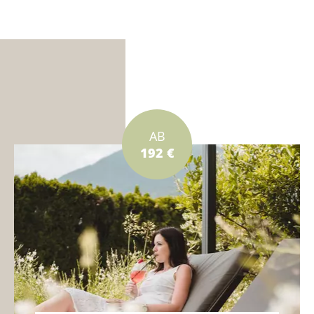
AB
192 €