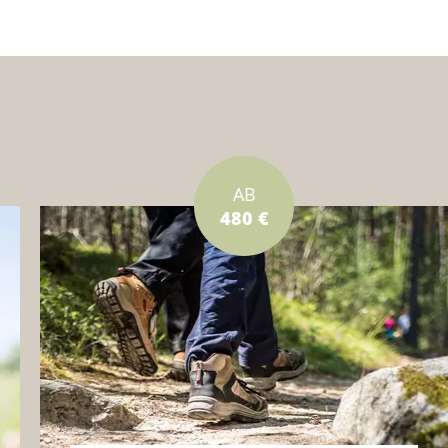
AB
480 €