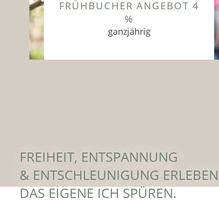
FRÜHBUCHER ANGEBOT 4
%
ganzjährig
Eine Auszeit im Frühling zum Kraft
tanken und Natur erleben im
Tiefenbrunn in Lana
ZUM ANGEBOT
FREIHEIT, ENTSPANNUNG
& ENTSCHLEUNIGUNG ERLEBEN
DAS EIGENE ICH SPÜREN.