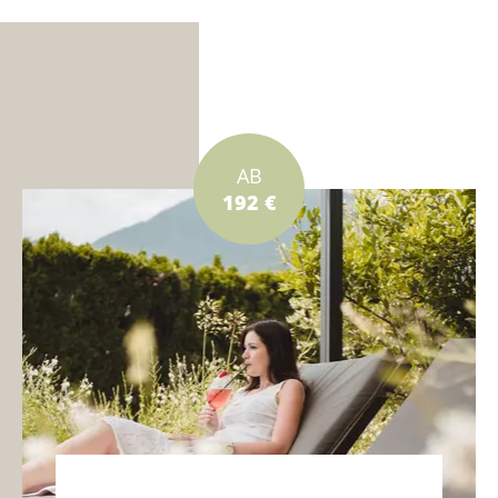
AB
192 €