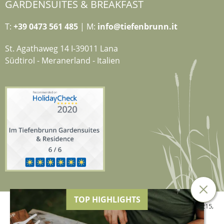
GARDENSUITES & BREAKFAST
T:
+39 0473 561 485
| M:
info@tiefenbrunn.it
St. Agathaweg 14 I-39011 Lana
Südtirol - Meranerland - Italien
TOP HIGHLIGHTS
© 2026 Hotel Tiefenbrunn der Genetti Doris,
MwSt.-Nr. 02634840215
,
CIN: IT021041A13XFXM5JR