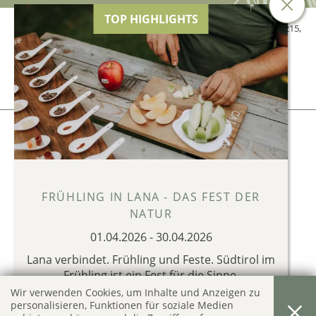
TOP HIGHLIGHTS
© 2026 Hotel Tiefenbrunn der Genetti Doris,
MwSt.-Nr. 02634840215
,
CIN: IT021041A13XFXM5JR
Impressum
Privacy & Cookies
produced by
FRÜHLING IN LANA - DAS FEST DER
NATUR
01.04.2026
-
30.04.2026
Lana verbindet. Frühling und Feste. Südtirol im
Frühling ist ein Fest für die Sinne.
Wir verwenden Cookies, um Inhalte und Anzeigen zu
FRÜHLINGS ANGEBOTE IN LANA 2026
personalisieren, Funktionen für soziale Medien
!